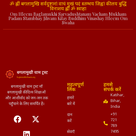
ॐ ह्लीं बगलामुखि सर्वदुष्टानां वाचं मुखं पदं स्तम्भय जिह्वां कीलय बुद्धिं
विनाशय ह्लीं ॐ स्वाहा
Om Hleem Baglamukhi Sarvadushtanam Vacham Mukham
Padam Stambhay Jihvam Kilay Buddhim Vinashay Hleem Om
Swaha
महत्वपूर्ण
हमसे
बगलामुखी धाम ट्रस्ट माँ
लिंक
संपर्क करें
बगलामुखी की दिव्य शिक्षाओं
Katihar,
हमारे
और आशीर्वाद को जन-जन तक
Bihar,
पहुँचाने के लिए समर्पित है।
बारे में
India
+91
दान
721
करें
789
7495
सेवाएँ