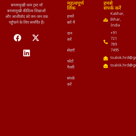
महत्वपूर्ण
हमसे
बगलामुखी धाम ट्रस्ट माँ
लिंक
संपर्क करें
बगलामुखी की दिव्य शिक्षाओं
Katihar,
हमारे
और आशीर्वाद को जन-जन तक
Bihar,
पहुँचाने के लिए समर्पित है।
बारे में
India
+91
दान
721
करें
789
7495
सेवाएँ
toalok.hrd@g
फोटो
toalok.hrd@g
गैलरी
संपर्क
करें